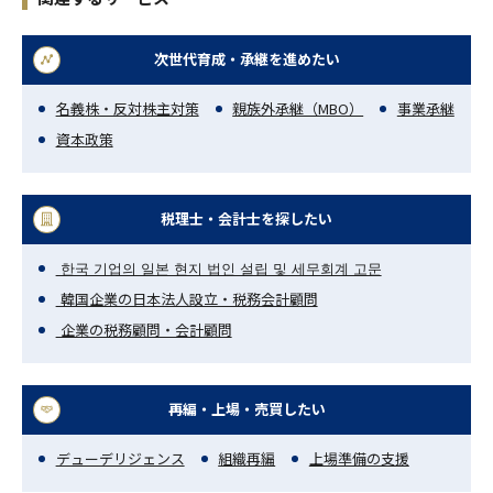
次世代育成・承継を進めたい
名義株・反対株主対策
親族外承継（MBO）
事業承継
資本政策
税理士・会計士を探したい
한국 기업의 일본 현지 법인 설립 및 세무회계 고문
韓国企業の日本法人設立・税務会計顧問
企業の税務顧問・会計顧問
再編・上場・売買したい
デューデリジェンス
組織再編
上場準備の支援