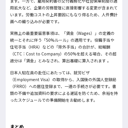
ます。一方で、雇用契約書の交付義務化や社会保障制度の適
用拡大など、企業の労務管理に直接影響する変更が含まれて
います。労働コストの上昇要因にもなり得るため、人件費計
画への織り込みが必要です。
実務上の最重要留意事項は、「賃金（Wages）」の定義の
統一とそれに伴う「50%ルール」の適用です。役職手当や
住宅手当（HRA）などの「除外手当」の合計が、総報酬
（CTC：Cost to Company）の50%を超える場合、その超
過分は「賃金」とみなされ、算出基礎に算入されます 。
日本人駐在員の赴任にあたっては、就労ビザ
（Employment Visa）の取得から、入国後の外国人登録局
（FRRO）への居住登録まで、一連の手続きが必要です。書
類の不備や追加資料の要求による遅延を防ぐため、余裕を持
ったスケジュールでの準備開始をお勧めします。
まとめ