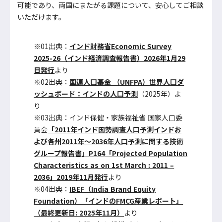
可能であり、両国にまたがる課題について、安心してご相談
いただけます。
※01出典：
インド財務省Economic Survey
2025-26（インド経済調査報告書）2026年1月29
日発行
より
※02出典：
国連人口基金 （UNFPA）世界人口ダ
ッシュボード：インドの人口予測
（2025年）よ
り
※03出典：インド保健・家族福祉省 国家人口委
員会
「2011年インド国勢調査人口予測インドお
よび各州2011年～2036年人口予測に関する技術
グループ報告書」P164「Projected Population
Characteristics as on 1st March : 2011 –
2036」2019年11月発行
より
※04出典：
IBEF（India Brand Equity
Foundation）「インドのFMCG産業レポート」
（最終更新日: 2025年11月）
より