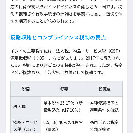
応の負荷が高い点がインドビジネスの難しさの一因です。税
制の複雑さや行政手続きの煩雑さを事前に把握し、適切な体
制を構築することが求められます。
反贈収賄とコンプライアンス税制の要点
インドの主要税制には、法人税、物品・サービス税（GST）
源泉徴収税（※05）、などがあります。2017年に導入され
たGST税制により州ごとの間接税が統一されましたが、税率
区分が複数あり、申告実務は依然として複雑です。
税目
概要
留意点
基本税率25.17%（新
各種優遇措置の
法人税
設製造業は17.16%）
適用条件を確認
物品・サービ
0,5, 18, 40%の4段階
品目ごとの税率
ス税（GST）
（※05）
分類が複雑