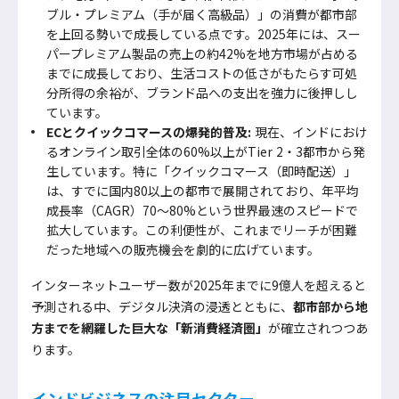
ブル・プレミアム（手が届く高級品）」の消費が都市部
を上回る勢いで成長している点です。2025年には、スー
パープレミアム製品の売上の約42%を地方市場が占める
までに成長しており、生活コストの低さがもたらす可処
分所得の余裕が、ブランド品への支出を強力に後押しし
ています。
ECとクイックコマースの爆発的普及:
現在、インドにおけ
るオンライン取引全体の60%以上がTier 2・3都市から発
生しています。特に「クイックコマース（即時配送）」
は、すでに国内80以上の都市で展開されており、年平均
成長率（CAGR）70〜80%という世界最速のスピードで
拡大しています。この利便性が、これまでリーチが困難
だった地域への販売機会を劇的に広げています。
インターネットユーザー数が2025年までに9億人を超えると
予測される中、デジタル決済の浸透とともに、
都市部から地
方までを網羅した巨大な「新消費経済圏」
が確立されつつあ
ります。
インドビジネスの注目セクター