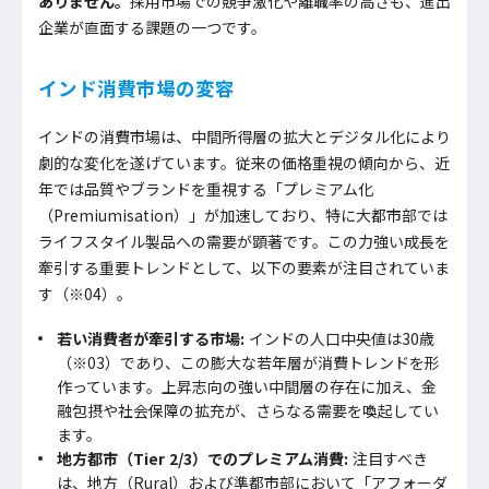
ありません。
採用市場での競争激化や離職率の高さも、進出
企業が直面する課題の一つです。
インド消費市場の変容
インドの消費市場は、中間所得層の拡大とデジタル化により
劇的な変化を遂げています。従来の価格重視の傾向から、近
年では品質やブランドを重視する「プレミアム化
（Premiumisation）」が加速しており、特に大都市部では
ライフスタイル製品への需要が顕著です。この力強い成長を
牽引する重要トレンドとして、以下の要素が注目されていま
す（※04）。
若い消費者が牽引する市場:
インドの人口中央値は30歳
（※03）であり、この膨大な若年層が消費トレンドを形
作っています。上昇志向の強い中間層の存在に加え、金
融包摂や社会保障の拡充が、さらなる需要を喚起してい
ます。
地方都市（Tier 2/3）でのプレミアム消費:
注目すべき
は、地方（Rural）および準都市部において「アフォーダ