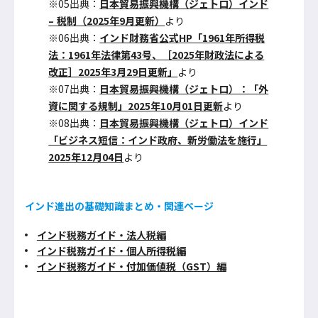
※05出典：
日本貿易振興機構（ジェトロ）インド
– 税制（2025年9月更新）
より
※06出典：
インド財務省公式HP「1961年所得税
法：1961年法律第43号、［2025年財政法による
改正］2025年3月29日更新」
より
※07出典：
日本貿易振興機構（ジェトロ）：「外
資に関する規制」2025年10月01日更新
より
※08出典：
日本貿易振興機構（ジェトロ）インド
「ビジネス短信：インド政府、新労働法を施行」
2025年12月04日
より
インド進出の基礎知識まとめ・関連ページ
インド税務ガイド・法人税編
インド税務ガイド・個人所得税編
インド税務ガイド・付加価値税（GST）編