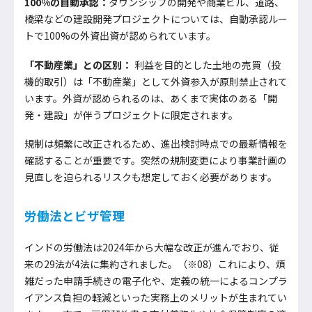
100%の自動承認：
タウンシップの開発や商業ビル、道路、
橋梁などの建設開発プロジェクトについては、自動承認ルー
トで100%の外資出資が認められています。
「不動産業」との区別：
利益を目的とした土地の売買（投
機的取引）は「不動産業」として外資参入が原則禁止されて
います。外資が認められるのは、あくまで実体のある「開
発・建設」が伴うプロジェクトに限定されます。
規制は頻繁に改正されるため、進出検討時点での最新情報を
確認することが重要です。突然の規制変更により事業計画の
見直しを迫られるリスクも想定しておく必要があります。
労働法とビザ管理
インドの労働法は2024年から大幅な改正が進んでおり、従
来の29法が4法に集約されました。（※08）これにより、煩
雑だった申請手続きの電子化や、定義の統一によるコンプラ
イアンス負担の軽減といった実務上のメリットが生まれてい