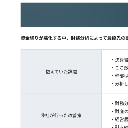
資⾦繰りが悪化する中、財務分析によって最優先の
・決算
・ここ
抱えていた課題
・幹部
・分析
・財務
・財産
弊社が行った改善策
・経営
・引き