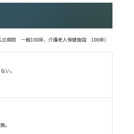
私⽴病院 ⼀般100床、介護⽼⼈保健施設 100床）
らない。
実施。