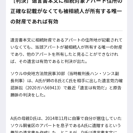
［判決］遺言書本文に相続対象アパート住所の
正確な記載がなくても被相続人が所有する唯一
の財産であれば有効
遺言書本文に相続財産であるアパートの住所地が記載されて
いなくても、当該アパートが被相続人が所有する唯一の財産
であり、他のアパートを所有したと見ることができなけれ
ば、その遺言は有効であると判決が出た。
ソウル中央地方法院民事30部（当時裁判長ハン・ソンス副
長判事）は、A氏が姉のB氏とC氏を相手に出した遺言効力確
認訴訟（2020ガハ569413）で最近「遺言は有効だ」と原告
勝訴の判決をした。
A氏の母親D氏は、2014年11月に自筆で自分が居住していた
ソウル銅雀区のアパートを息子であるA氏に遺贈するという
趣旨の遺言書を作成した。ところが、D氏は遺言書本文に