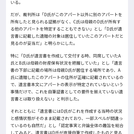
いる。
だが、裁判所は「D氏がこのアパート以外に別のアパートを
所有したと見られる証拠がなく、C氏は母親のD氏が所有す
る他のアパートを特定することもできない」とし「D氏が遺
言書に記載した遺贈の対象は居住していたこのアパートだと
見るのが妥当だ」と明らかにした。
特に「D氏が遺言書を作成して交付する時、同席していたA
氏とB氏は母親の財産保有状況を把握していた」とし「遺言
書の下部に記載の場所は母親D氏が居住する場所であり、A
氏に遺贈したこのアパートの住所が正確に記載されているの
で、遺言書本文にアパートの表示が特定されていないという
事情だけで、これを自筆証書としての要件を揃えていない遺
言書とは取り扱えない」と判示した。
それとともに「遺言書にはD氏がこれを作成する当時の状況
と感情状態がそのまま記載されており、一部スペルが間違っ
ているのも自然だ」とし「認定事実と弁論全体の趣旨を総合
してみると、遺言書はD氏が直接自筆で作成したものと見る