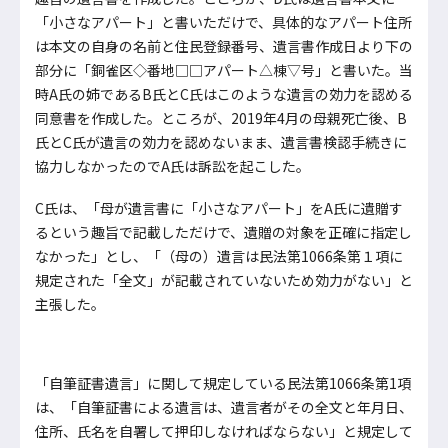
「小さなアパート」と書いただけで、具体的なアパート住所
は本文の自身の名前と住民登録番号、遺言書作成日より下の
部分に「銅雀区◇番地□□アパート△棟▽号」と書いた。当
時A氏の姉であるB氏とC氏はこのような遺言の効力を認める
同意書を作成した。ところが、2019年4月の母親死亡後、B
氏とC氏が遺言の効力を認めないまま、遺言書検認手続きに
協力しなかったのでA氏は訴訟を起こした。
C氏は、「母が遺言書に「小さなアパート」をA氏に遺贈す
るという趣旨で記載しただけで、遺贈の対象を正確に指定し
なかった」とし、「（母の）遺言は民法第1066条第１項に
規定された「全文」が記載されていないため効力がない」と
主張した。
「自筆証書遺言」に関して規定している民法第1066条第1項
は、「自筆証書による遺言は、遺言者がその全文と年月日、
住所、氏名を自署して押印しなければならない」と規定して