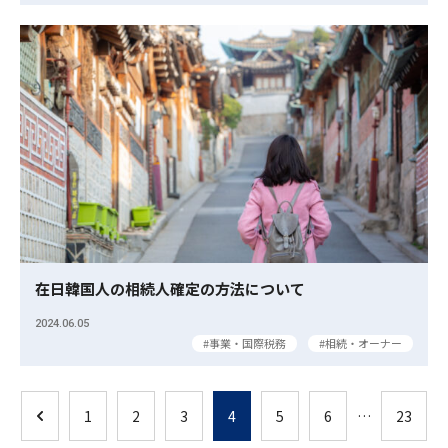
在日韓国人の相続人確定の方法について
2024.06.05
事業・国際税務
相続・オーナー
1
2
3
4
5
6
…
23