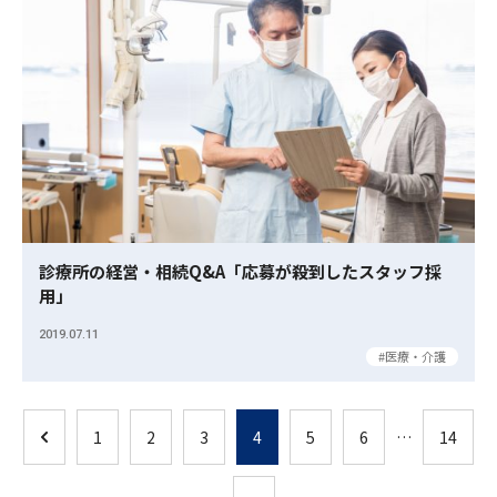
診療所の経営・相続Q&A「応募が殺到したスタッフ採
用」
2019.07.11
医療・介護
1
2
3
4
5
6
…
14