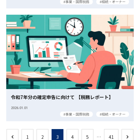
事業・国際税務
相続・オーナー
令和7年分の確定申告に向けて 【税務レポート】
2026.01.01
事業・国際税務
相続・オーナー
1
2
3
4
5
…
41