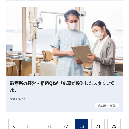
診療所の経営・相続Q&A「応募が殺到したスタッフ採
用」
2019.07.11
医療・介護
1
…
21
22
23
24
25