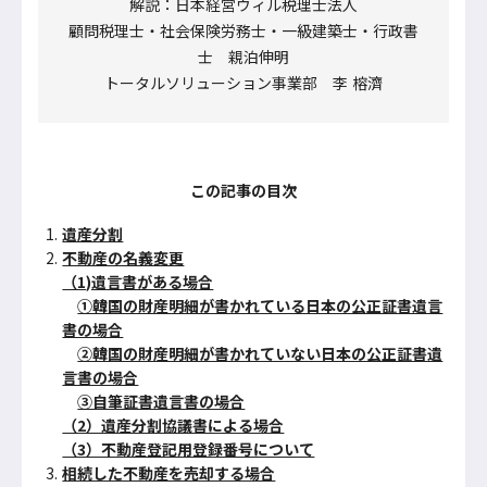
解説：日本経営ウィル税理士法人
顧問税理士・社会保険労務士・一級建築士・行政書
士 親泊伸明
トータルソリューション事業部 李 榕濟
この記事の目次
遺産分割
不動産の名義変更
（1)遺言書がある場合
①韓国の財産明細が書かれている日本の公正証書遺言
書の場合
②韓国の財産明細が書かれていない日本の公正証書遺
言書の場合
③自筆証書遺言書の場合
（2）遺産分割協議書による場合
（3）不動産登記用登録番号について
相続した不動産を売却する場合