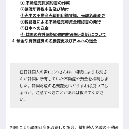
① 不動産売買契約書の作成
②譲渡所得税申告及び納付
③売主の不動産売却用印鑑登録、売却名義変更
④税務署による不動産売却資金確認書の発行
⑤日本への送金
⑥ 韓国の在外同胞の国内財産搬出制度について
預金や有価証券の名義変更及び日本への送金
在日韓国人の尹(ユン)さんは、相続によりお父さ
んが韓国に所有していた不動産や預金を相続しま
した。韓国財産の名義変更はどうすれば良いでし
ょうか。注意すべきことがあれば教えてくださ
い。
相続により韓国財産を取得した場合、被相続人名義の不動産