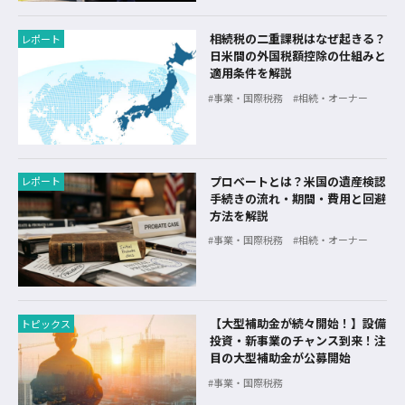
相続税の二重課税はなぜ起きる？
レポート
日米間の外国税額控除の仕組みと
適用条件を解説
事業・国際税務
相続・オーナー
プロベートとは？米国の遺産検認
レポート
手続きの流れ・期間・費用と回避
方法を解説
事業・国際税務
相続・オーナー
【大型補助金が続々開始！】設備
トピックス
投資・新事業のチャンス到来！注
目の大型補助金が公募開始
事業・国際税務