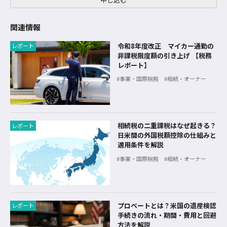
関連情報
令和8年度改正 マイカー通勤の
レポート
非課税限度額の引き上げ 【税務
レポート】
事業・国際税務
相続・オーナー
相続税の二重課税はなぜ起きる？
レポート
日米間の外国税額控除の仕組みと
適用条件を解説
事業・国際税務
相続・オーナー
プロベートとは？米国の遺産検認
レポート
手続きの流れ・期間・費用と回避
方法を解説