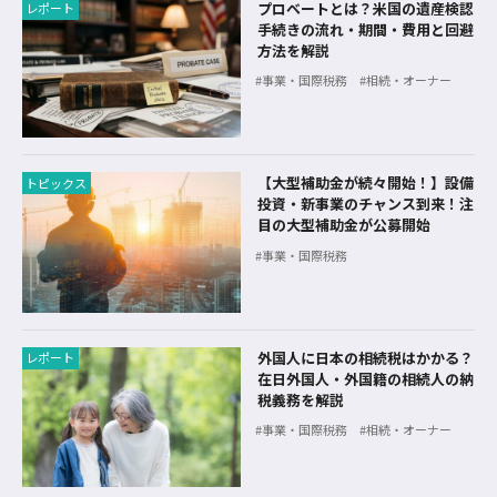
プロベートとは？米国の遺産検認
レポート
手続きの流れ・期間・費用と回避
方法を解説
事業・国際税務
相続・オーナー
【大型補助金が続々開始！】設備
トピックス
投資・新事業のチャンス到来！注
目の大型補助金が公募開始
事業・国際税務
外国人に日本の相続税はかかる？
レポート
在日外国人・外国籍の相続人の納
税義務を解説
事業・国際税務
相続・オーナー